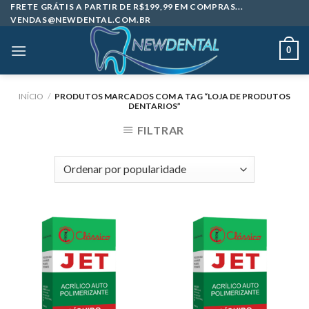
Skip
FRETE GRÁTIS A PARTIR DE R$199,99 EM COMPRAS...
VENDAS@NEWDENTAL.COM.BR
to
content
0
INÍCIO
/
PRODUTOS MARCADOS COM A TAG “LOJA DE PRODUTOS
DENTARIOS”
FILTRAR