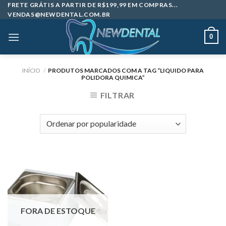
Skip
FRETE GRÁTIS A PARTIR DE R$199,99 EM COMPRAS...
VENDAS@NEWDENTAL.COM.BR
to
content
0
INÍCIO
/
PRODUTOS MARCADOS COM A TAG “LIQUIDO PARA
POLIDORA QUIMICA”
FILTRAR
FORA DE ESTOQUE