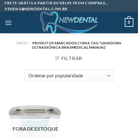
Skip
FRETE GRÁTIS A PARTIR DE R$199,99 EM COMPRAS...
VENDAS@NEWDENTAL.COM.BR
to
content
0
INÍCIO
/
PRODUTOS MARCADOS COM A TAG “LAVADORA
ULTRASSÔNICA BRASMEDICAL MANUAL”
FILTRAR
FORA DE ESTOQUE