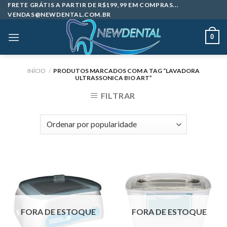
Skip
FRETE GRÁTIS A PARTIR DE R$199,99 EM COMPRAS...
VENDAS@NEWDENTAL.COM.BR
to
content
0
INÍCIO
/
PRODUTOS MARCADOS COM A TAG “LAVADORA
ULTRASSONICA BIO ART”
FILTRAR
FORA DE ESTOQUE
FORA DE ESTOQUE