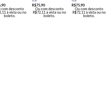
Ice
Ice
,90
R$
75,90
R$
75,90
 com desconto
Ou com desconto
Ou com desconto
2,11
à vista ou no
R$
72,11
à vista ou no
R$
72,11
à vista ou no
boleto.
boleto.
boleto.