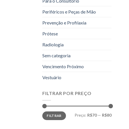
Para o Consultório
Periféricos e Peças de Mão
Prevenção e Profilaxia
Prótese
Radiologia
Sem categoria
Vencimento Próximo
Vestuário
FILTRAR POR PREÇO
Preço
Preço
Preço:
R$70
—
R$80
FILTRAR
mínimo
máximo