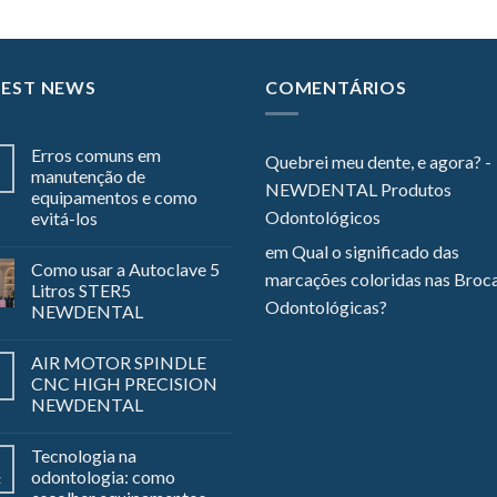
TEST NEWS
COMENTÁRIOS
Erros comuns em
Quebrei meu dente, e agora? -
manutenção de
NEWDENTAL Produtos
equipamentos e como
Odontológicos
evitá-los
em
Qual o significado das
Como usar a Autoclave 5
marcações coloridas nas Broc
Litros STER5
Odontológicas?
NEWDENTAL
AIR MOTOR SPINDLE
CNC HIGH PRECISION
NEWDENTAL
Tecnologia na
odontologia: como
z