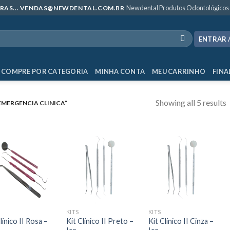
Newdental Produtos Odontológicos
MPRAS... VENDAS@NEWDENTAL.COM.BR
ENTRAR 
COMPRE POR CATEGORIA
MINHA CONTA
MEU CARRINHO
FINA
Showing all 5 results
MERGENCIA CLINICA”
KITS
KITS
línico II Rosa –
Kit Clínico II Preto –
Kit Clínico II Cinza –