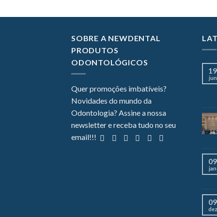
SOBRE A NEWDENTAL
LA
PRODUTOS
ODONTOLÓGICOS
19
jun
Quer promoções imbatíveis?
Novidades do mundo da
Odontologia? Assine a nossa
newsletter e receba tudo no seu
email!!!
09
jan
09
de