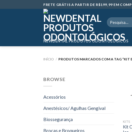
Skip
FRETE GRÁTIS A PARTIR DE R$199,99 EM CO
to
content
Pesquisar
por:
NEWDENTAL PRODUTOS ODONTOLÓGICOS
INÍCIO
/
PRODUTOS MARCADOS COM A TAG “KIT E
BROWSE
Acessórios
Anestésicos/ Agulhas Gengival
Biossegurança
KITS
Kit C
Brocas e Broqueiros