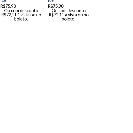
Ice
Ice
R$
75,90
R$
75,90
Ou com desconto
Ou com desconto
R$
72,11
à vista ou no
R$
72,11
à vista ou no
boleto.
boleto.