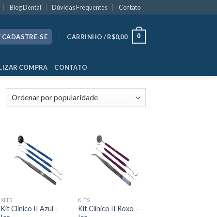
Blog Dental
Dúvidas Frequentes
Contato
0
/ CADASTRE-SE
CARRINHO /
R$
0,00
LIZAR COMPRA
CONTATO
KITS
KITS
Kit Clínico II Azul –
Kit Clínico II Roxo –