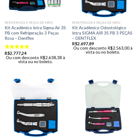
PERIFÉRICOS E PEÇAS DE MÃO
PERIFÉRICOS E PEÇAS DE MÃO
Kit Acadêmico Intra Sigma Air 3S
Kit Acadêmico Odontológico
PB com Refrigeração 3 Peças
Intra SIGMA AIR 3S PB 3 PEÇAS
Rosa – Dentflex
– DENTFLEX
R$
2.697,89
Ou com desconto
R$
2.563,00
à
vista ou no boleto.
R$
2.777,24
Avaliação
Ou com desconto
R$
2.638,38
à
5.00
de 5
vista ou no boleto.