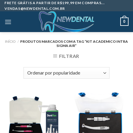
Skip
FRETE GRÁTIS A PARTIR DE R$199,99 EM COMPRAS...
VENDAS@NEWDENTAL.COM.BR
to
content
0
INÍCIO
/
PRODUTOS MARCADOS COM A TAG “KIT ACADEMICO INTRA
SIGMA AIR”
FILTRAR