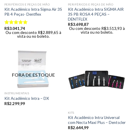
PERIFÉRICOS E PEÇAS DE MÃO
PERIFÉRICOS E PEÇAS DE MÃO
Kit Acadêmico Intra Sigma Air 3S
Kit Acadêmico Intra SIGMA AIR
PB 4 Peças- Dentflex
3S PB ROSA 4 PEÇAS –
DENTFLEX
R$
3.698,87
R$
3.041,74
Ou com desconto
R$
3.513,93
à
Avaliação
vista ou no boleto.
Ou com desconto
R$
2.889,65
à
5.00
de 5
vista ou no boleto.
FORA DE ESTOQUE
INSTRUMENTAIS
Kit Acadêmico Intra – DX
R$
2.299,99
KITS
Kit Acadêmico Intra Universal
com Necta Maxi Plus – Dentscler
R$
2.644,99