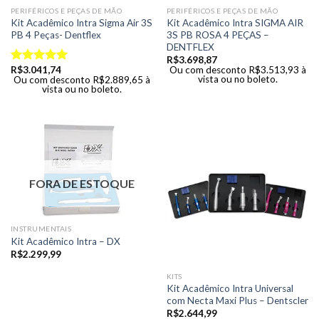
PERIFÉRICOS E PEÇAS DE MÃO
PERIFÉRICOS E PEÇAS DE MÃO
Kit Acadêmico Intra Sigma Air 3S
Kit Acadêmico Intra SIGMA AIR
PB 4 Peças- Dentflex
3S PB ROSA 4 PEÇAS –
DENTFLEX
R$
3.698,87
R$
3.041,74
Ou com desconto
R$
3.513,93
à
Avaliação
vista ou no boleto.
Ou com desconto
R$
2.889,65
à
5.00
de 5
vista ou no boleto.
FORA DE ESTOQUE
INSTRUMENTAIS
Kit Acadêmico Intra – DX
R$
2.299,99
KITS
Kit Acadêmico Intra Universal
com Necta Maxi Plus – Dentscler
R$
2.644,99