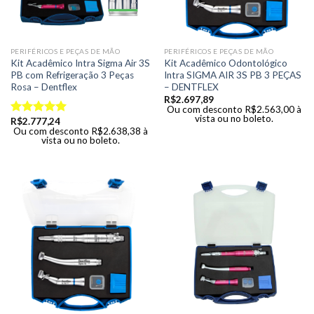
PERIFÉRICOS E PEÇAS DE MÃO
PERIFÉRICOS E PEÇAS DE MÃO
Kit Acadêmico Intra Sigma Air 3S
Kit Acadêmico Odontológico
PB com Refrigeração 3 Peças
Intra SIGMA AIR 3S PB 3 PEÇAS
Rosa – Dentflex
– DENTFLEX
R$
2.697,89
Ou com desconto
R$
2.563,00
à
vista ou no boleto.
R$
2.777,24
Avaliação
Ou com desconto
R$
2.638,38
à
5.00
de 5
vista ou no boleto.