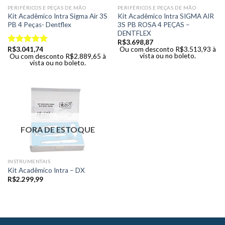
PERIFÉRICOS E PEÇAS DE MÃO
PERIFÉRICOS E PEÇAS DE MÃO
Kit Acadêmico Intra Sigma Air 3S
Kit Acadêmico Intra SIGMA AIR
PB 4 Peças- Dentflex
3S PB ROSA 4 PEÇAS –
DENTFLEX
R$
3.698,87
R$
3.041,74
Ou com desconto
R$
3.513,93
à
Avaliação
vista ou no boleto.
Ou com desconto
R$
2.889,65
à
5.00
de 5
vista ou no boleto.
FORA DE ESTOQUE
INSTRUMENTAIS
Kit Acadêmico Intra – DX
R$
2.299,99