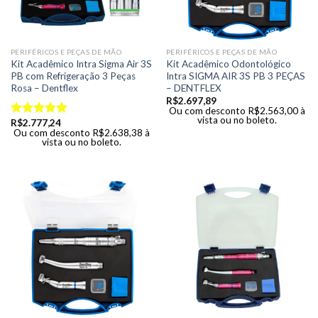
PERIFÉRICOS E PEÇAS DE MÃO
PERIFÉRICOS E PEÇAS DE MÃO
Kit Acadêmico Intra Sigma Air 3S
Kit Acadêmico Odontológico
PB com Refrigeração 3 Peças
Intra SIGMA AIR 3S PB 3 PEÇAS
Rosa – Dentflex
– DENTFLEX
R$
2.697,89
Ou com desconto
R$
2.563,00
à
vista ou no boleto.
R$
2.777,24
Avaliação
Ou com desconto
R$
2.638,38
à
5.00
de 5
vista ou no boleto.