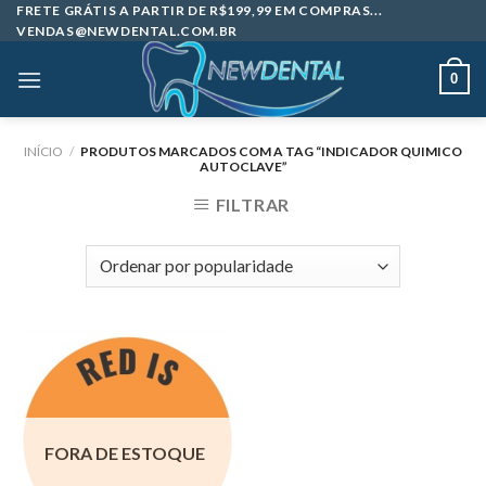
Skip
FRETE GRÁTIS A PARTIR DE R$199,99 EM COMPRAS...
VENDAS@NEWDENTAL.COM.BR
to
content
0
INÍCIO
/
PRODUTOS MARCADOS COM A TAG “INDICADOR QUIMICO
AUTOCLAVE”
FILTRAR
FORA DE ESTOQUE