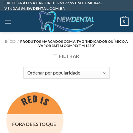
Skip
FRETE GRÁTIS A PARTIR DE R$199,99 EM COMPRAS...
VENDAS@NEWDENTAL.COM.BR
to
content
0
INÍCIO
/
PRODUTOS MARCADOS COM A TAG “INDICADOR QUÍMICO A
VAPOR 3MTM COMPLYTM 1250”
FILTRAR
FORA DE ESTOQUE