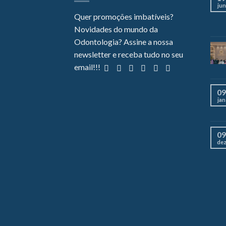
jun
Quer promoções imbatíveis?
Novidades do mundo da
Odontologia? Assine a nossa
newsletter e receba tudo no seu
email!!!
09
jan
09
de