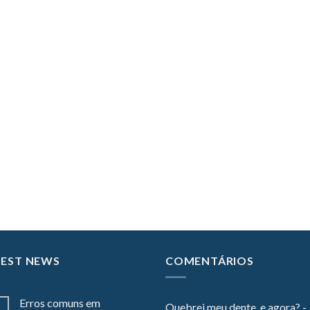
TEST NEWS
COMENTÁRIOS
Erros comuns em
Quebrei meu dente, e agora? -