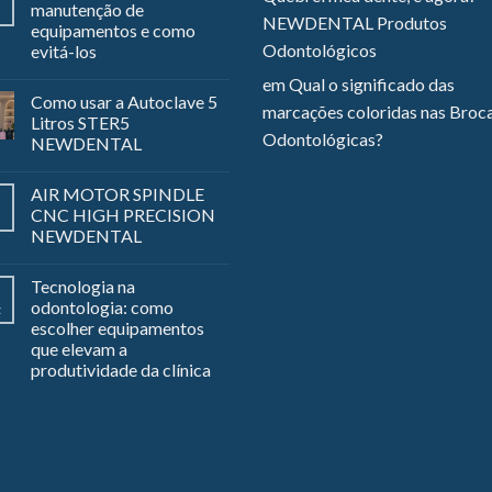
manutenção de
NEWDENTAL Produtos
equipamentos e como
Odontológicos
evitá-los
em
Qual o significado das
Como usar a Autoclave 5
marcações coloridas nas Broc
Litros STER5
Odontológicas?
NEWDENTAL
AIR MOTOR SPINDLE
CNC HIGH PRECISION
NEWDENTAL
Tecnologia na
odontologia: como
z
escolher equipamentos
que elevam a
produtividade da clínica