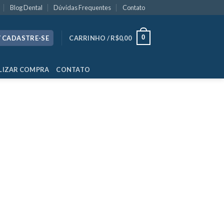
Blog Dental
Dúvidas Frequentes
Contato
0
/ CADASTRE-SE
CARRINHO /
R$
0,00
LIZAR COMPRA
CONTATO