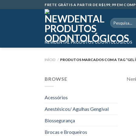
Skip
FRETE GRÁTIS A PARTIR DE R$199,99 EM CO
to
content
Pesquisar
por:
NEWDENTAL PRODUTOS ODONTOLÓGICOS
INÍCIO
/
PRODUTOS MARCADOS COM A TAG “GEL Í
BROWSE
Nenh
Acessórios
Anestésicos/ Agulhas Gengival
Biossegurança
Brocas e Broqueiros