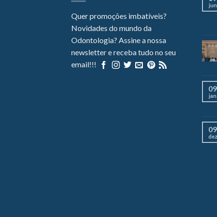
jun
Quer promoções imbatíveis?
Novidades do mundo da
Odontologia? Assine a nossa
newsletter e receba tudo no seu
email!!!
09
jan
09
de