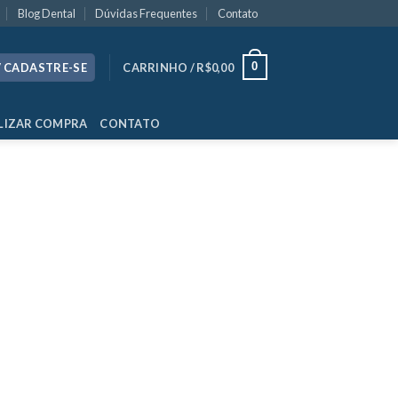
Blog Dental
Dúvidas Frequentes
Contato
0
/ CADASTRE-SE
CARRINHO /
R$
0,00
LIZAR COMPRA
CONTATO