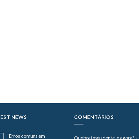
TEST NEWS
COMENTÁRIOS
Erros comuns em
Quebrei meu dente, e agora? -