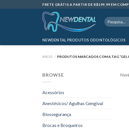
Skip
FRETE GRÁTIS A PARTIR DE R$199,99 EM CO
to
content
Pesquisar
por:
NEWDENTAL PRODUTOS ODONTOLÓGICOS
INÍCIO
/
PRODUTOS MARCADOS COM A TAG “GEL I
BROWSE
Nenh
Acessórios
Anestésicos/ Agulhas Gengival
Biossegurança
Brocas e Broqueiros