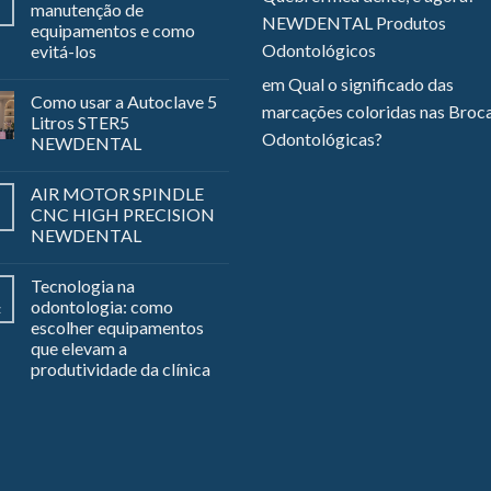
manutenção de
NEWDENTAL Produtos
equipamentos e como
Odontológicos
evitá-los
em
Qual o significado das
Como usar a Autoclave 5
marcações coloridas nas Broc
Litros STER5
Odontológicas?
NEWDENTAL
AIR MOTOR SPINDLE
CNC HIGH PRECISION
NEWDENTAL
Tecnologia na
odontologia: como
z
escolher equipamentos
que elevam a
produtividade da clínica