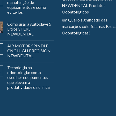
manutenção de
NEWDENTAL Produtos
equipamentos e como
Odontológicos
evitá-los
em
Qual o significado das
Como usar a Autoclave 5
marcações coloridas nas Broc
Litros STER5
Odontológicas?
NEWDENTAL
AIR MOTOR SPINDLE
CNC HIGH PRECISION
NEWDENTAL
Tecnologia na
odontologia: como
z
escolher equipamentos
que elevam a
produtividade da clínica