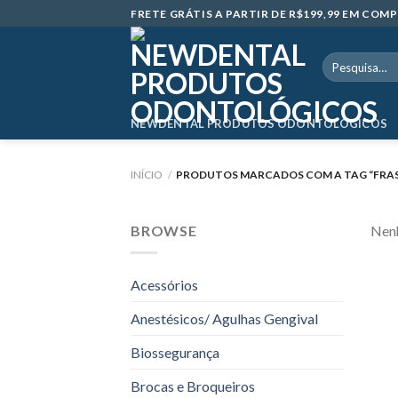
Skip
FRETE GRÁTIS A PARTIR DE R$199,99 EM CO
to
content
Pesquisar
por:
NEWDENTAL PRODUTOS ODONTOLÓGICOS
INÍCIO
/
PRODUTOS MARCADOS COM A TAG “FRAS
BROWSE
Nenh
Acessórios
Anestésicos/ Agulhas Gengival
Biossegurança
Brocas e Broqueiros