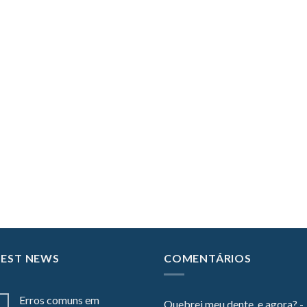
TEST NEWS
COMENTÁRIOS
Erros comuns em
Quebrei meu dente, e agora? -