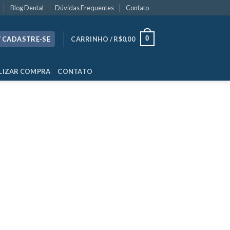
Blog Dental
Dúvidas Frequentes
Contato
0
/ CADASTRE-SE
CARRINHO /
R$
0,00
LIZAR COMPRA
CONTATO