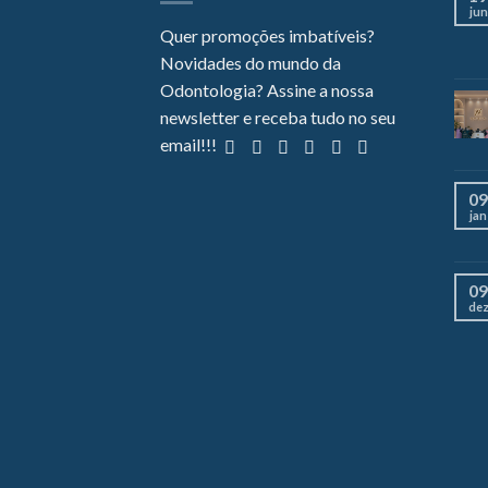
jun
Quer promoções imbatíveis?
Novidades do mundo da
Odontologia? Assine a nossa
newsletter e receba tudo no seu
email!!!
09
jan
09
de