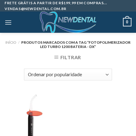
Skip
FRETE GRÁTIS A PARTIR DE R$199,99 EM COMPRAS...
VENDAS@NEWDENTAL.COM.BR
to
content
0
INÍCIO
/
PRODUTOS MARCADOS COM A TAG “FOTOPOLIMERIZADOR
LED TURBO 1200 BATERIA - DX”
FILTRAR