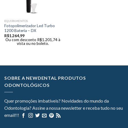
EQUIPAMENTOS
Fotopolimerizador Led Turbo
1200 Bateria – DX
R$
1.264,99
Ou com desconto
R$
1.201,74
à
vista ou no boleto.
SOBRE A NEWDENTAL PRODUTOS
ODONTOLÓGICOS
Quer promoções imbatíveis? Novidades do mundo da
Odontologia? Assine a nossa newsletter e receba tudo no seu
email!!!