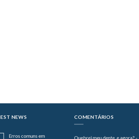
TEST NEWS
COMENTÁRIOS
Erros comuns em
Quebrei meu dente, e agora? -