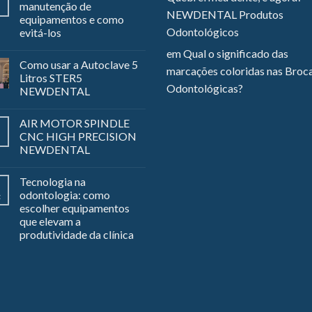
manutenção de
NEWDENTAL Produtos
equipamentos e como
Odontológicos
evitá-los
em
Qual o significado das
Como usar a Autoclave 5
marcações coloridas nas Broc
Litros STER5
Odontológicas?
NEWDENTAL
AIR MOTOR SPINDLE
CNC HIGH PRECISION
NEWDENTAL
Tecnologia na
odontologia: como
z
escolher equipamentos
que elevam a
produtividade da clínica