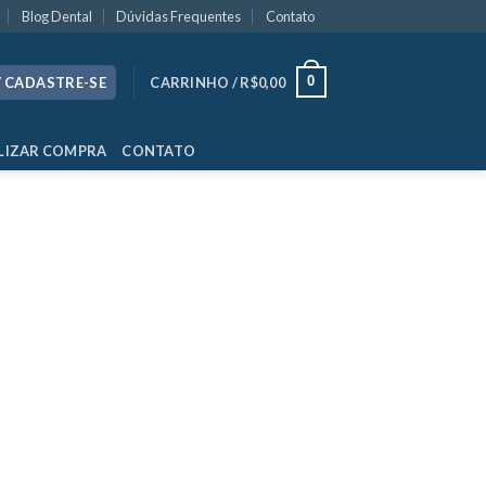
Blog Dental
Dúvidas Frequentes
Contato
0
/ CADASTRE-SE
CARRINHO /
R$
0,00
LIZAR COMPRA
CONTATO