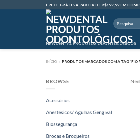
Skip
FRETE GRÁTIS A PARTIR DE R$199,99 EM CO
to
content
Pesquisar
por:
NEWDENTAL PRODUTOS ODONTOLÓGICOS
INÍCIO
/
PRODUTOS MARCADOS COM A TAG “FIO 
BROWSE
Nenh
Acessórios
Anestésicos/ Agulhas Gengival
Biossegurança
Brocas e Broqueiros