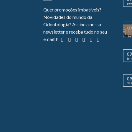
jun
Quer promoções imbatíveis?
Novidades do mundo da
Odontologia? Assine a nossa
newsletter e receba tudo no seu
email!!!
09
jan
09
de