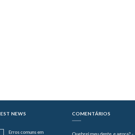
TEST NEWS
COMENTÁRIOS
Erros comuns em
Quebrei meu dente, e agora? -