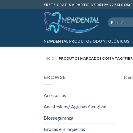
Skip
FRETE GRÁTIS A PARTIR DE R$199,99 EM CO
to
content
Pesquisar
por:
NEWDENTAL PRODUTOS ODONTOLÓGICOS
INÍCIO
/
PRODUTOS MARCADOS COM A TAG “FIBRA
BROWSE
Nenh
Acessórios
Anestésicos/ Agulhas Gengival
Biossegurança
Brocas e Broqueiros