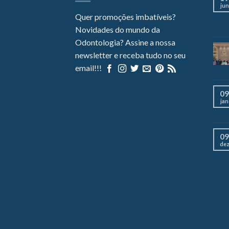
jun
Quer promoções imbatíveis?
Novidades do mundo da
Odontologia? Assine a nossa
newsletter e receba tudo no seu
email!!!
09
jan
09
de