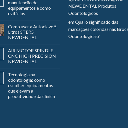
manutenção de
NEWDENTAL Produtos
equipamentos e como
Odontológicos
evitá-los
em
Qual o significado das
Como usar a Autoclave 5
marcações coloridas nas Broc
Litros STER5
Odontológicas?
NEWDENTAL
AIR MOTOR SPINDLE
CNC HIGH PRECISION
NEWDENTAL
Tecnologia na
odontologia: como
z
escolher equipamentos
que elevam a
produtividade da clínica