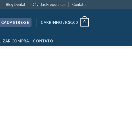
Blog Dental
Dúvidas Frequentes
Contato
0
/ CADASTRE-SE
CARRINHO /
R$
0,00
LIZAR COMPRA
CONTATO