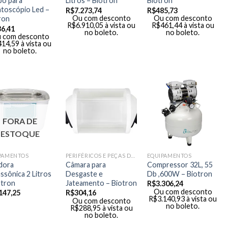
po para
Litros – Biotron
Biotron
toscópio Led –
R$
7.273,74
R$
485,73
Ou com desconto
Ou com desconto
ron
R$
6.910,05
à vista ou
R$
461,44
à vista ou
36,41
no boleto.
no boleto.
 com desconto
414,59
à vista ou
no boleto.
FORA DE
ESTOQUE
PAMENTOS
PERIFÉRICOS E PEÇAS DE MÃO
EQUIPAMENTOS
dora
Câmara para
Compressor 32L, 55
assônica 2 Litros
Desgaste e
Db ,600W – Biotron
otron
Jateamento – Biotron
R$
3.306,24
Ou com desconto
147,25
R$
304,16
R$
3.140,93
à vista ou
Ou com desconto
no boleto.
R$
288,95
à vista ou
no boleto.