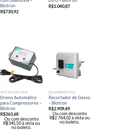
com Guilhotina –
Litro – Biotron
Biotron
R$
1.040,87
R$
730,92
INSTRUMENTAIS
EQUIPAMENTOS
Dreno Automático
Recortador de Gesso
para Compressores –
– Biotron
Biotron
R$
2.909,49
Ou com desconto
R$
363,68
R$
2.764,02
à vista ou
Ou com desconto
no boleto.
R$
345,50
à vista ou
no boleto.