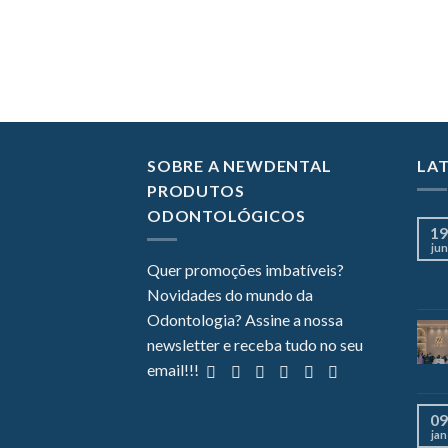
SOBRE A NEWDENTAL
LA
PRODUTOS
ODONTOLÓGICOS
19
jun
Quer promoções imbatíveis?
Novidades do mundo da
Odontologia? Assine a nossa
newsletter e receba tudo no seu
email!!!
09
jan