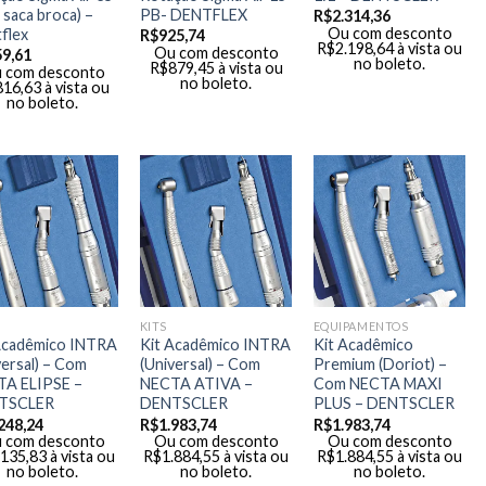
 saca broca) –
PB- DENTFLEX
R$
2.314,36
Ou com desconto
flex
R$
925,74
R$
2.198,64
à vista ou
Ou com desconto
59,61
no boleto.
R$
879,45
à vista ou
 com desconto
no boleto.
816,63
à vista ou
no boleto.
KITS
EQUIPAMENTOS
Acadêmico INTRA
Kit Acadêmico INTRA
Kit Acadêmico
versal) – Com
(Universal) – Com
Premium (Doriot) –
A ELIPSE –
NECTA ATIVA –
Com NECTA MAXI
TSCLER
DENTSCLER
PLUS – DENTSCLER
248,24
R$
1.983,74
R$
1.983,74
 com desconto
Ou com desconto
Ou com desconto
.135,83
à vista ou
R$
1.884,55
à vista ou
R$
1.884,55
à vista ou
no boleto.
no boleto.
no boleto.