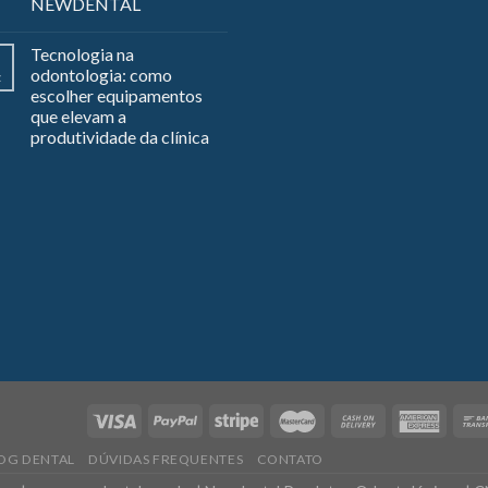
NEWDENTAL
Tecnologia na
odontologia: como
z
escolher equipamentos
que elevam a
produtividade da clínica
OG DENTAL
DÚVIDAS FREQUENTES
CONTATO