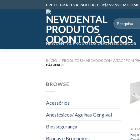
Skip
FRETE GRÁTIS A PARTIR DE R$199,99 EM CO
to
content
Pesquisar
por:
NEWDENTAL PRODUTOS ODONTOLÓGICOS
INÍCIO
/
PRODUTOS MARCADOS COM A TAG “FGM P
PÁGINA 3
BROWSE
Acessórios
Anestésicos/ Agulhas Gengival
Biossegurança
ACES
Supo
Brocas e Broqueiros