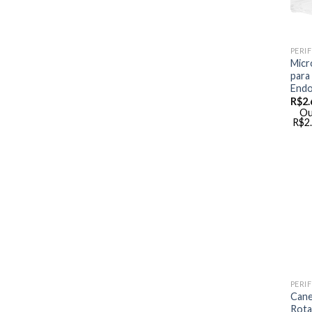
Micr
para
Endo
R$
2.
Ou
R$
2
Cane
Rota