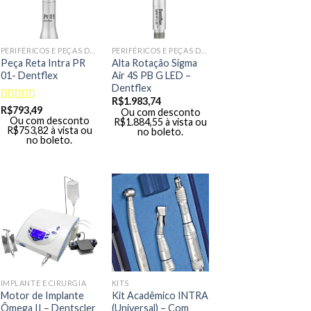
PERIFÉRICOS E PEÇAS DE MÃO
PERIFÉRICOS E PEÇAS DE MÃO
Peça Reta Intra PR
Alta Rotação Sigma
01- Dentflex
Air 4S PB G LED –
Dentflex
R$
1.983,74
R$
793,49
Avaliação
Ou com desconto
Ou com desconto
R$
1.884,55
à vista ou
5.00
de 5
R$
753,82
à vista ou
no boleto.
no boleto.
IMPLANTE E CIRURGIA
KITS
Motor de Implante
Kit Acadêmico INTRA
Ômega II – Dentscler
(Universal) – Com