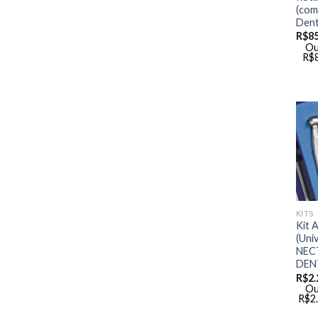
(com
Dent
R$
8
Ou
R$
KITS
Kit 
(Uni
NECT
DEN
R$
2.
Ou
R$
2