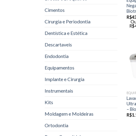
Equi
Nega
Cimentos
Biot
R$
4
Cirurgia e Periodontia
Ou
R$
Dentística e Estética
Descartaveis
Endodontia
Equipamentos
Implante e Cirurgia
Instrumentais
EQUI
Lava
Kits
Ultr
– Bi
Moldagem e Moldeiras
R$
1.
Ortodontia