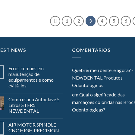
1
2
3
4
5
6
TEST NEWS
COMENTÁRIOS
Erros comuns em
Quebrei meu dente, e agora? -
manutenção de
NEWDENTAL Produtos
equipamentos e como
Odontológicos
evitá-los
em
Qual o significado das
Como usar a Autoclave 5
marcações coloridas nas Broc
Litros STER5
Odontológicas?
NEWDENTAL
AIR MOTOR SPINDLE
CNC HIGH PRECISION