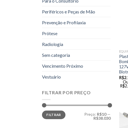
Para o Consultório
Periféricos e Peças de Mão
Prevenção e Profilaxia
Prótese
Radiologia
EQUI
Sem categoria
Plas
Bomb
Vencimento Próximo
127V
Biot
Vestuário
R$
2.
Ou
R$
2
FILTRAR POR PREÇO
Preço
Preço
Preço:
R$10
—
FILTRAR
mínimo
máximo
R$38.030