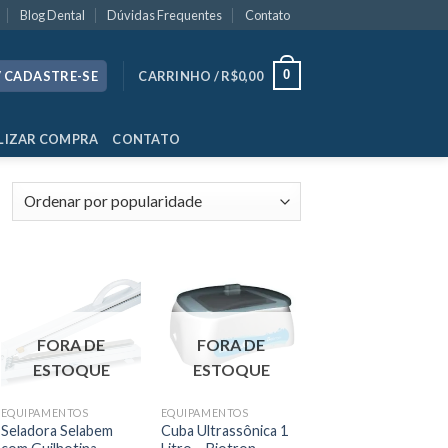
Blog Dental
Dúvidas Frequentes
Contato
0
/ CADASTRE-SE
CARRINHO /
R$
0,00
LIZAR COMPRA
CONTATO
FORA DE
FORA DE
ESTOQUE
ESTOQUE
EQUIPAMENTOS
EQUIPAMENTOS
Seladora Selabem
Cuba Ultrassônica 1