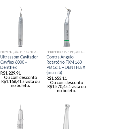
PREVENÇÃO E PROFILAXIA
PERIFÉRICOS E PEÇAS DE MÃO
Ultrassom Cavitador
Contra Angulo
Cavflex 6000 –
Rotatório FXM 160
Dentflex
PB 16:1 – DENTFLEX
(lima niti)
R$
1.229,91
Ou com desconto
R$
1.653,11
R$
1.168,41
à vista ou
Ou com desconto
no boleto.
R$
1.570,45
à vista ou
no boleto.