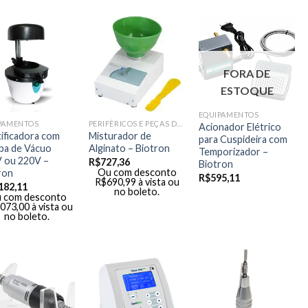
FORA DE
ESTOQUE
EQUIPAMENTOS
PAMENTOS
PERIFÉRICOS E PEÇAS DE MÃO
Acionador Elétrico
tificadora com
Misturador de
para Cuspideira com
a de Vácuo
Alginato – Biotron
Temporizador –
 ou 220V –
R$
727,36
Biotron
Ou com desconto
ron
R$
595,11
R$
690,99
à vista ou
182,11
no boleto.
 com desconto
.073,00
à vista ou
no boleto.