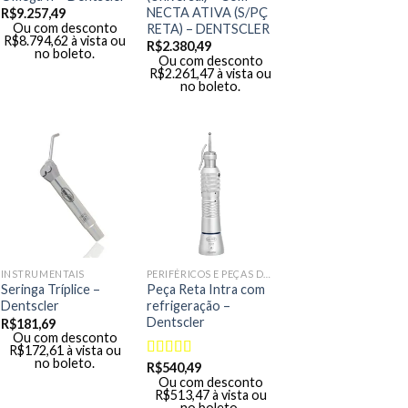
NECTA ATIVA (S/PÇ
R$
9.257,49
Ou com desconto
RETA) – DENTSCLER
R$
8.794,62
à vista ou
R$
2.380,49
no boleto.
Ou com desconto
R$
2.261,47
à vista ou
no boleto.
INSTRUMENTAIS
PERIFÉRICOS E PEÇAS DE MÃO
Seringa Tríplice –
Peça Reta Intra com
Dentscler
refrigeração –
Dentscler
R$
181,69
Ou com desconto
R$
172,61
à vista ou
no boleto.
R$
540,49
Avaliação
Ou com desconto
5.00
de 5
R$
513,47
à vista ou
no boleto.