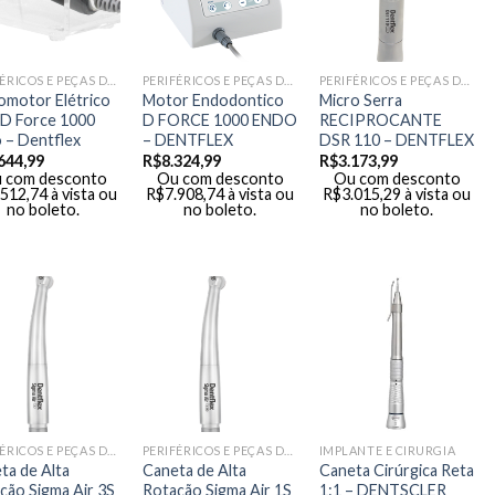
PERIFÉRICOS E PEÇAS DE MÃO
PERIFÉRICOS E PEÇAS DE MÃO
PERIFÉRICOS E PEÇAS DE MÃO
omotor Elétrico
Motor Endodontico
Micro Serra
 D Force 1000
D FORCE 1000 ENDO
RECIPROCANTE
 – Dentflex
– DENTFLEX
DSR 110 – DENTFLEX
644,99
R$
8.324,99
R$
3.173,99
 com desconto
Ou com desconto
Ou com desconto
.512,74
à vista ou
R$
7.908,74
à vista ou
R$
3.015,29
à vista ou
no boleto.
no boleto.
no boleto.
PERIFÉRICOS E PEÇAS DE MÃO
PERIFÉRICOS E PEÇAS DE MÃO
IMPLANTE E CIRURGIA
ta de Alta
Caneta de Alta
Caneta Cirúrgica Reta
ção Sigma Air 3S
Rotação Sigma Air 1S
1:1 – DENTSCLER