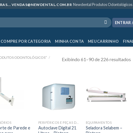
Newdental Produtos Odontológicos
MPRAS... VENDAS@NEWDENTAL.COM.BR
ENTRAR 
COMPRE POR CATEGORIA
MINHA CONTA
MEU CARRINHO
FINA
RODUTOS ODONTOLÓGICOS”
/
Exibindo 61–90 de 226 resultados
SÓRIOS
PERIFÉRICOS E PEÇAS DE MÃO
EQUIPAMENTOS
rte de Parede e
Autoclave Digital 21
Seladora Selabem –