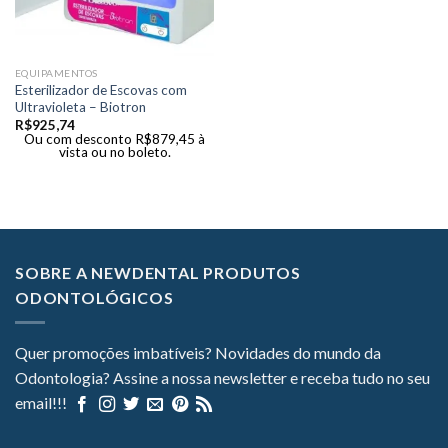
EQUIPAMENTOS
Esterilizador de Escovas com
Ultravioleta – Biotron
R$
925,74
Ou com desconto
R$
879,45
à
vista ou no boleto.
SOBRE A NEWDENTAL PRODUTOS
ODONTOLÓGICOS
Quer promoções imbatíveis? Novidades do mundo da
Odontologia? Assine a nossa newsletter e receba tudo no seu
email!!!