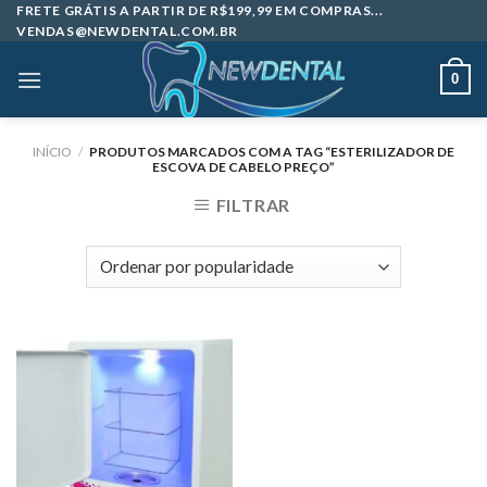
Skip
FRETE GRÁTIS A PARTIR DE R$199,99 EM COMPRAS...
VENDAS@NEWDENTAL.COM.BR
to
content
0
INÍCIO
/
PRODUTOS MARCADOS COM A TAG “ESTERILIZADOR DE
ESCOVA DE CABELO PREÇO”
FILTRAR