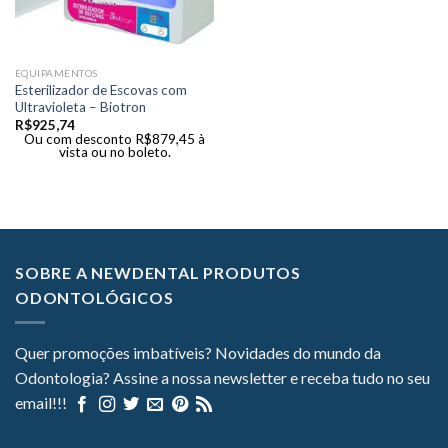
EQUIPAMENTOS
Esterilizador de Escovas com
Ultravioleta – Biotron
R$
925,74
Ou com desconto
R$
879,45
à
vista ou no boleto.
SOBRE A NEWDENTAL PRODUTOS
ODONTOLÓGICOS
Quer promoções imbatíveis? Novidades do mundo da
Odontologia? Assine a nossa newsletter e receba tudo no seu
email!!!