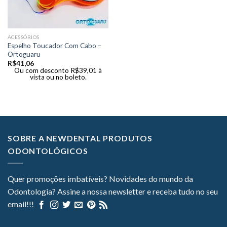
ACESSÓRIOS
Espelho Toucador Com Cabo –
Ortoguaru
R$
41,06
Ou com desconto
R$
39,01
à
vista ou no boleto.
SOBRE A NEWDENTAL PRODUTOS
ODONTOLÓGICOS
Quer promoções imbatíveis? Novidades do mundo da
Odontologia? Assine a nossa newsletter e receba tudo no seu
email!!!