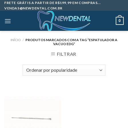
Skip
FRETE GRÁTIS A PARTIR DE R$199,99 EM COMPRAS...
VENDAS@NEWDENTAL.COM.BR
to
content
0
INÍCIO
/
PRODUTOS MARCADOS COM A TAG “ESPATULADOR A
VACUO EDG”
FILTRAR