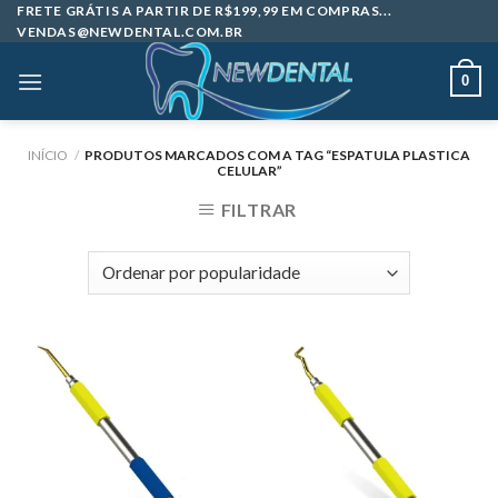
Skip
FRETE GRÁTIS A PARTIR DE R$199,99 EM COMPRAS...
VENDAS@NEWDENTAL.COM.BR
to
content
0
INÍCIO
/
PRODUTOS MARCADOS COM A TAG “ESPATULA PLASTICA
CELULAR”
FILTRAR