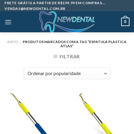
Skip
FRETE GRÁTIS A PARTIR DE R$199,99 EM COMPRAS...
VENDAS@NEWDENTAL.COM.BR
to
content
0
INÍCIO
/
PRODUTOS MARCADOS COM A TAG “ESPATULA PLASTICA
ATLAS”
FILTRAR