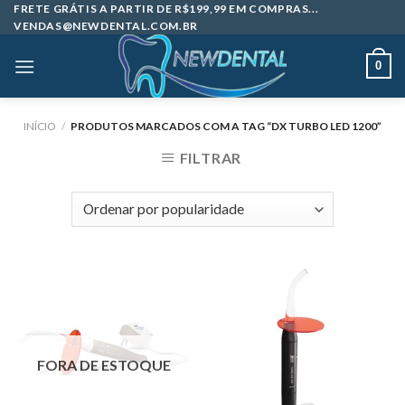
Skip
FRETE GRÁTIS A PARTIR DE R$199,99 EM COMPRAS...
VENDAS@NEWDENTAL.COM.BR
to
content
0
INÍCIO
/
PRODUTOS MARCADOS COM A TAG “DX TURBO LED 1200”
FILTRAR
FORA DE ESTOQUE