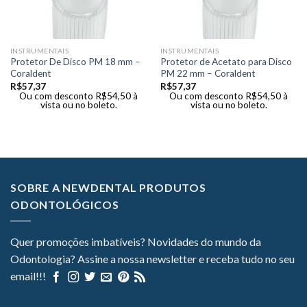
INSTRUMENTAIS
INSTRUMENTAIS
Protetor De Disco PM 18 mm –
Protetor de Acetato para Disco
Coraldent
PM 22 mm – Coraldent
R$
57,37
R$
57,37
Ou com desconto
R$
54,50
à
Ou com desconto
R$
54,50
à
vista ou no boleto.
vista ou no boleto.
SOBRE A NEWDENTAL PRODUTOS
ODONTOLÓGICOS
Quer promoções imbatíveis? Novidades do mundo da
Odontologia? Assine a nossa newsletter e receba tudo no seu
email!!!