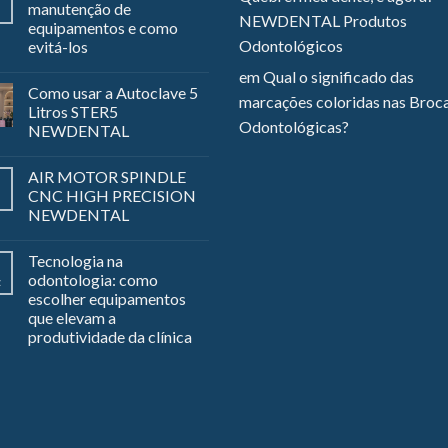
manutenção de
NEWDENTAL Produtos
equipamentos e como
Odontológicos
evitá-los
em
Qual o significado das
Como usar a Autoclave 5
marcações coloridas nas Broc
Litros STER5
Odontológicas?
NEWDENTAL
AIR MOTOR SPINDLE
CNC HIGH PRECISION
NEWDENTAL
Tecnologia na
odontologia: como
z
escolher equipamentos
que elevam a
produtividade da clínica