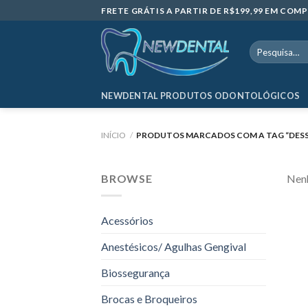
Skip
FRETE GRÁTIS A PARTIR DE R$199,99 EM CO
to
content
Pesquisar
por:
NEWDENTAL PRODUTOS ODONTOLÓGICOS
INÍCIO
/
PRODUTOS MARCADOS COM A TAG “DESS
BROWSE
Nenh
Acessórios
Anestésicos/ Agulhas Gengival
Biossegurança
Brocas e Broqueiros