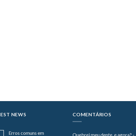
TEST NEWS
COMENTÁRIOS
Erros comuns em
Quebrei meu dente, e agora? -