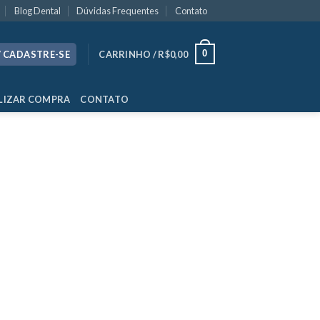
Blog Dental
Dúvidas Frequentes
Contato
0
/ CADASTRE-SE
CARRINHO /
R$
0,00
LIZAR COMPRA
CONTATO