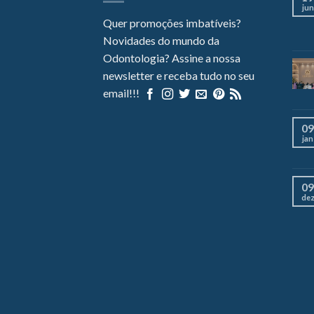
jun
Quer promoções imbatíveis?
Novidades do mundo da
Odontologia? Assine a nossa
newsletter e receba tudo no seu
email!!!
09
jan
09
de