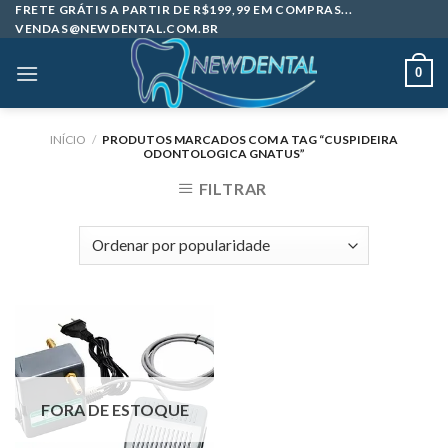
Skip
FRETE GRÁTIS A PARTIR DE R$199,99 EM COMPRAS...
VENDAS@NEWDENTAL.COM.BR
to
content
0
INÍCIO
/
PRODUTOS MARCADOS COM A TAG “CUSPIDEIRA
ODONTOLOGICA GNATUS”
FILTRAR
FORA DE ESTOQUE