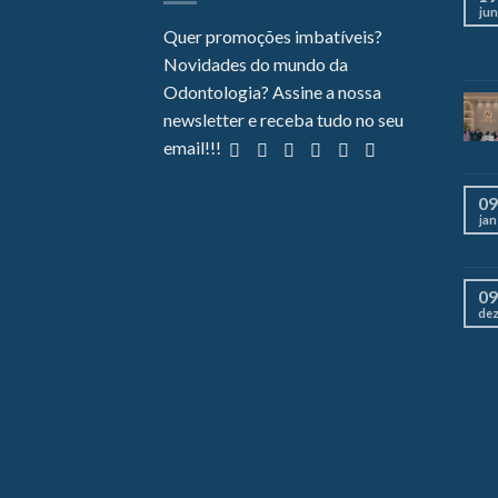
jun
Quer promoções imbatíveis?
Novidades do mundo da
Odontologia? Assine a nossa
newsletter e receba tudo no seu
email!!!
09
jan
09
de