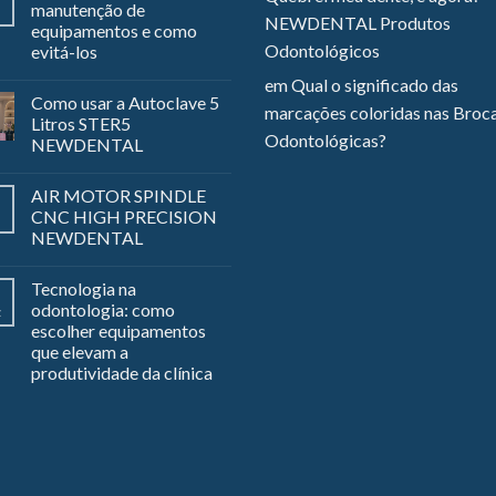
manutenção de
NEWDENTAL Produtos
equipamentos e como
Odontológicos
evitá-los
em
Qual o significado das
Como usar a Autoclave 5
marcações coloridas nas Broc
Litros STER5
Odontológicas?
NEWDENTAL
AIR MOTOR SPINDLE
CNC HIGH PRECISION
NEWDENTAL
Tecnologia na
odontologia: como
z
escolher equipamentos
que elevam a
produtividade da clínica