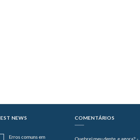
TEST NEWS
COMENTÁRIOS
Erros comuns em
Quebrei meu dente, e agora? -