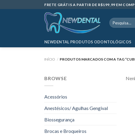
Skip
FRETE GRÁTIS A PARTIR DE R$199,99 EM CO
to
content
Pesquisar
por:
NEWDENTAL PRODUTOS ODONTOLÓGICOS
INÍCIO
/
PRODUTOS MARCADOS COM A TAG “CUBET
BROWSE
Nenh
Acessórios
Anestésicos/ Agulhas Gengival
Biossegurança
Brocas e Broqueiros