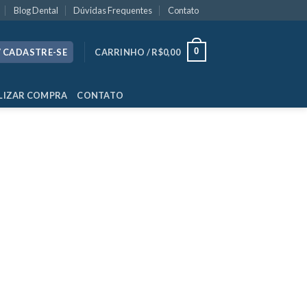
Blog Dental
Dúvidas Frequentes
Contato
0
/ CADASTRE-SE
CARRINHO /
R$
0,00
LIZAR COMPRA
CONTATO