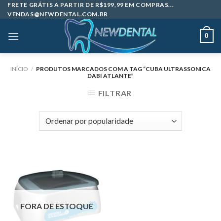
Skip
FRETE GRÁTIS A PARTIR DE R$199,99 EM COMPRAS...
VENDAS@NEWDENTAL.COM.BR
to
content
0
INÍCIO
/
PRODUTOS MARCADOS COM A TAG “CUBA ULTRASSONICA
DABI ATLANTE”
FILTRAR
FORA DE ESTOQUE