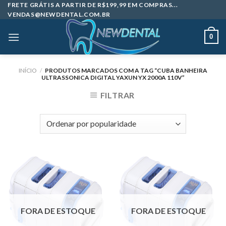
Skip
FRETE GRÁTIS A PARTIR DE R$199,99 EM COMPRAS...
VENDAS@NEWDENTAL.COM.BR
to
content
0
INÍCIO
/
PRODUTOS MARCADOS COM A TAG “CUBA BANHEIRA
ULTRASSONICA DIGITAL YAXUN YX 2000A 110V”
FILTRAR
FORA DE ESTOQUE
FORA DE ESTOQUE