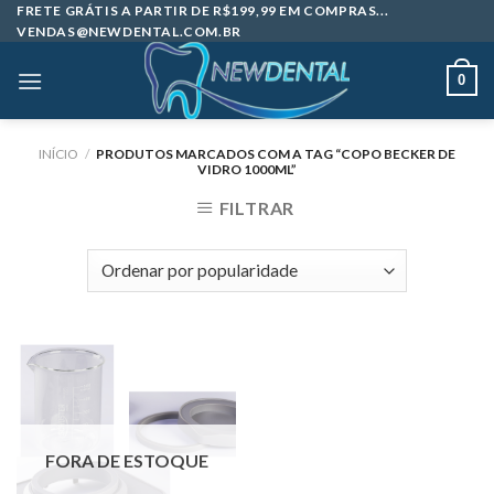
Skip
FRETE GRÁTIS A PARTIR DE R$199,99 EM COMPRAS...
VENDAS@NEWDENTAL.COM.BR
to
content
0
INÍCIO
/
PRODUTOS MARCADOS COM A TAG “COPO BECKER DE
VIDRO 1000ML”
FILTRAR
FORA DE ESTOQUE