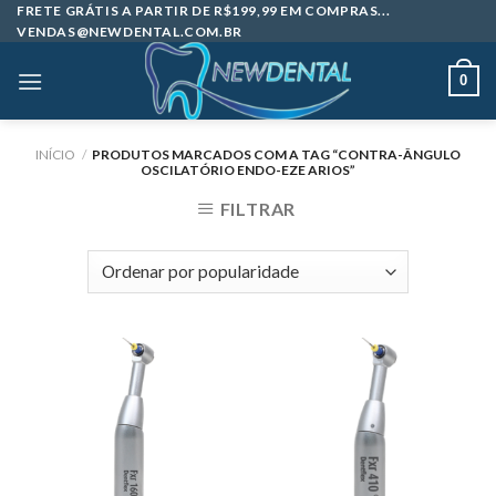
Skip
FRETE GRÁTIS A PARTIR DE R$199,99 EM COMPRAS...
VENDAS@NEWDENTAL.COM.BR
to
content
0
INÍCIO
/
PRODUTOS MARCADOS COM A TAG “CONTRA-ÂNGULO
OSCILATÓRIO ENDO-EZE ARIOS”
FILTRAR