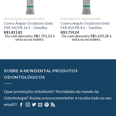
PERIFÉRICOS E PEÇAS DE MÃO
PERIFÉRICOS E PEÇAS DE MÃO
Contra Ângulo Oscilatório Endo
Contra Angulo Oscilatório Endo
FXR 160 PB 16:1 – Dentflex
FXR 410 PB 4:1 – Dentflex
R$
1.811,81
R$
1.719,24
Ou com desconto
R$
1.721,22
à
Ou com desconto
R$
1.633,28
à
vista ou no boleto.
vista ou no boleto.
SOBRE A NEWDENTAL PRODUTOS
ODONTOLÓGICOS
Quer promoções imbatíveis? Novidades do mundo da
Odontologia? Assine a nossa newsletter e receba tudo no seu
email!!!