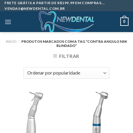
Skip
FRETE GRÁTIS A PARTIR DE R$199,99 EM COMPRAS...
VENDAS@NEWDENTAL.COM.BR
to
content
0
INÍCIO
/
PRODUTOS MARCADOS COM A TAG “CONTRA ANGULO NSK
BLINDADO”
FILTRAR