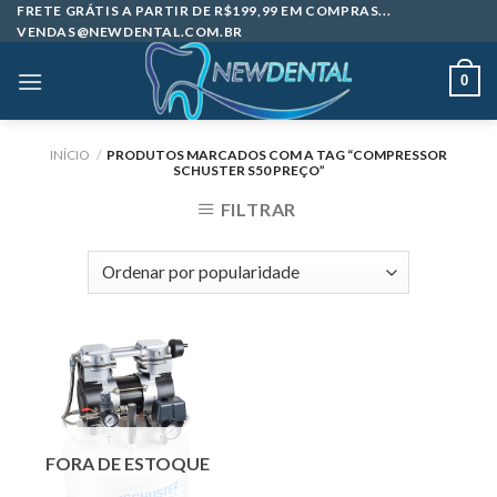
Skip
FRETE GRÁTIS A PARTIR DE R$199,99 EM COMPRAS...
VENDAS@NEWDENTAL.COM.BR
to
content
0
INÍCIO
/
PRODUTOS MARCADOS COM A TAG “COMPRESSOR
SCHUSTER S50 PREÇO”
FILTRAR
FORA DE ESTOQUE