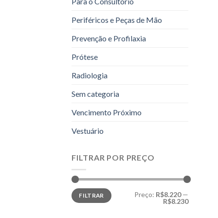
Para o Consultório
Periféricos e Peças de Mão
Prevenção e Profilaxia
Prótese
Radiologia
Sem categoria
Vencimento Próximo
Vestuário
FILTRAR POR PREÇO
Preço
Preço
Preço:
R$8.220
—
FILTRAR
mínimo
máximo
R$8.230