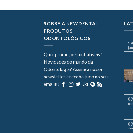
SOBRE A NEWDENTAL
LA
PRODUTOS
ODONTOLÓGICOS
19
jun
Quer promoções imbatíveis?
Novidades do mundo da
Odontologia? Assine a nossa
newsletter e receba tudo no seu
email!!!
09
jan
09
de