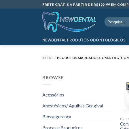
Skip
FRETE GRÁTIS A PARTIR DE R$199,99 EM CO
to
content
Pesquisar
por:
NEWDENTAL PRODUTOS ODONTOLÓGICOS
INÍCIO
/
PRODUTOS MARCADOS COM A TAG “COMP
BROWSE
Acessórios
Anestésicos/ Agulhas Gengival
Biossegurança
EQUI
Comp
Brocas e Broqueiros