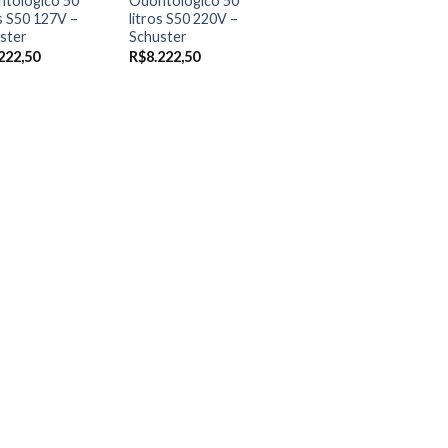
tológico 50
Odontológico 50
os S50 127V –
litros S50 220V –
ster
Schuster
222,50
R$
8.222,50