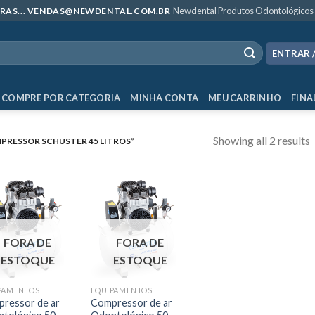
Newdental Produtos Odontológicos
MPRAS... VENDAS@NEWDENTAL.COM.BR
ENTRAR 
COMPRE POR CATEGORIA
MINHA CONTA
MEU CARRINHO
FINA
Showing all 2 results
RESSOR SCHUSTER 45 LITROS”
FORA DE
FORA DE
ESTOQUE
ESTOQUE
PAMENTOS
EQUIPAMENTOS
ressor de ar
Compressor de ar