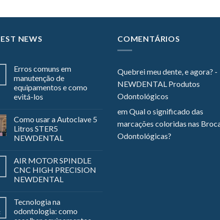
TEST NEWS
COMENTÁRIOS
Erros comuns em
Quebrei meu dente, e agora? -
manutenção de
NEWDENTAL Produtos
equipamentos e como
Odontológicos
evitá-los
em
Qual o significado das
Como usar a Autoclave 5
marcações coloridas nas Broc
Litros STER5
Odontológicas?
NEWDENTAL
AIR MOTOR SPINDLE
CNC HIGH PRECISION
NEWDENTAL
Tecnologia na
odontologia: como
z