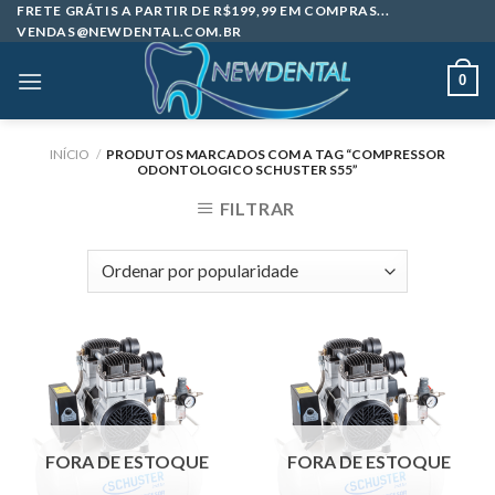
Skip
FRETE GRÁTIS A PARTIR DE R$199,99 EM COMPRAS...
VENDAS@NEWDENTAL.COM.BR
to
content
0
INÍCIO
/
PRODUTOS MARCADOS COM A TAG “COMPRESSOR
ODONTOLOGICO SCHUSTER S55”
FILTRAR
FORA DE ESTOQUE
FORA DE ESTOQUE