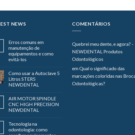
TEST NEWS
COMENTÁRIOS
Erros comuns em
Quebrei meu dente, e agora? -
manutenção de
NEWDENTAL Produtos
equipamentos e como
Odontológicos
evitá-los
em
Qual o significado das
Como usar a Autoclave 5
marcações coloridas nas Broc
Litros STER5
Odontológicas?
NEWDENTAL
AIR MOTOR SPINDLE
CNC HIGH PRECISION
NEWDENTAL
Tecnologia na
odontologia: como
z