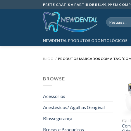
Skip
FRETE GRÁTIS A PARTIR DE R$199,99 EM CO
to
content
Pesquisar
por:
NEWDENTAL PRODUTOS ODONTOLÓGICOS
INÍCIO
/
PRODUTOS MARCADOS COM A TAG “COM
BROWSE
Acessórios
Anestésicos/ Agulhas Gengival
Biossegurança
EQUI
Comp
Brocas e Broqueiros