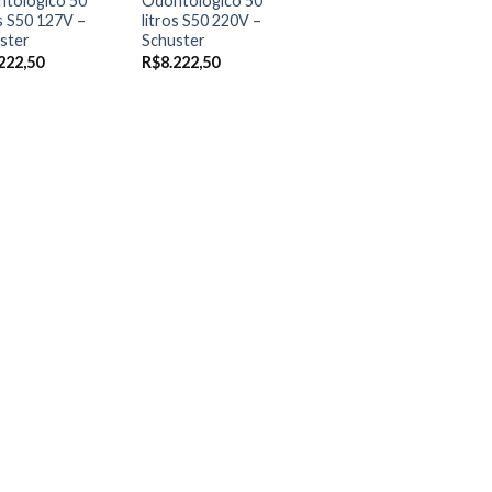
tológico 50
Odontológico 50
os S50 127V –
litros S50 220V –
ster
Schuster
222,50
R$
8.222,50