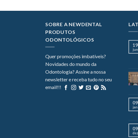
SOBRE A NEWDENTAL
LA
PRODUTOS
ODONTOLÓGICOS
19
jun
Quer promoções imbatíveis?
Novidades do mundo da
Odontologia? Assine a nossa
newsletter e receba tudo no seu
email!!!
09
jan
09
de