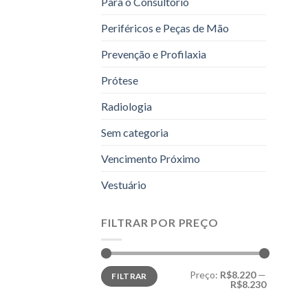
Para o Consultório
Periféricos e Peças de Mão
Prevenção e Profilaxia
Prótese
Radiologia
Sem categoria
Vencimento Próximo
Vestuário
FILTRAR POR PREÇO
Preço
Preço
Preço:
R$8.220
—
FILTRAR
mínimo
máximo
R$8.230