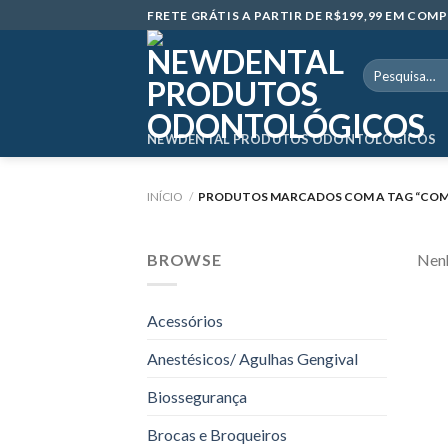
Skip
FRETE GRÁTIS A PARTIR DE R$199,99 EM CO
to
content
Pesquisar
por:
NEWDENTAL PRODUTOS ODONTOLÓGICOS
INÍCIO
/
PRODUTOS MARCADOS COM A TAG “COMPR
BROWSE
Nenh
Acessórios
Anestésicos/ Agulhas Gengival
Biossegurança
Brocas e Broqueiros