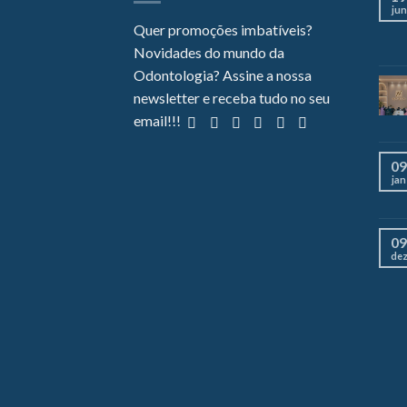
jun
Quer promoções imbatíveis?
Novidades do mundo da
Odontologia? Assine a nossa
newsletter e receba tudo no seu
email!!!
09
jan
09
de