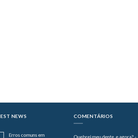
TEST NEWS
COMENTÁRIOS
Erros comuns em
Quebrei meu dente, e agora? -