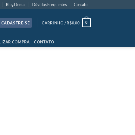
Blog Dental
Dúvidas Frequentes
Contato
0
/ CADASTRE-SE
CARRINHO /
R$
0,00
LIZAR COMPRA
CONTATO