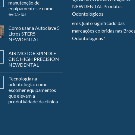
manutenção de
NEWDENTAL Produtos
equipamentos e como
Odontológicos
evitá-los
em
Qual o significado das
Como usar a Autoclave 5
marcações coloridas nas Broc
Litros STER5
Odontológicas?
NEWDENTAL
AIR MOTOR SPINDLE
CNC HIGH PRECISION
NEWDENTAL
Tecnologia na
odontologia: como
z
escolher equipamentos
que elevam a
produtividade da clínica