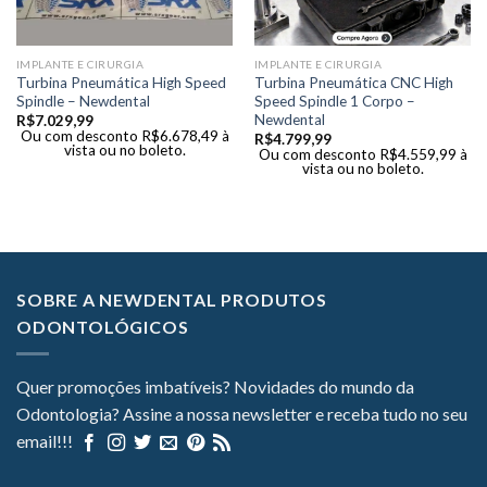
IMPLANTE E CIRURGIA
IMPLANTE E CIRURGIA
Turbina Pneumática High Speed
Turbina Pneumática CNC High
Spindle – Newdental
Speed Spindle 1 Corpo –
Newdental
R$
7.029,99
Ou com desconto
R$
6.678,49
à
R$
4.799,99
vista ou no boleto.
Ou com desconto
R$
4.559,99
à
vista ou no boleto.
SOBRE A NEWDENTAL PRODUTOS
ODONTOLÓGICOS
Quer promoções imbatíveis? Novidades do mundo da
Odontologia? Assine a nossa newsletter e receba tudo no seu
email!!!