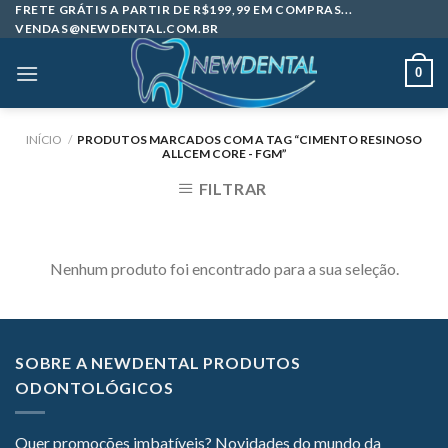
Skip
FRETE GRÁTIS A PARTIR DE R$199,99 EM COMPRAS...
VENDAS@NEWDENTAL.COM.BR
to
content
0
INÍCIO
/
PRODUTOS MARCADOS COM A TAG “CIMENTO RESINOSO
ALLCEM CORE - FGM”
FILTRAR
Nenhum produto foi encontrado para a sua seleção.
SOBRE A NEWDENTAL PRODUTOS
ODONTOLÓGICOS
Quer promoções imbatíveis? Novidades do mundo da