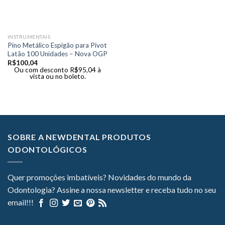
INSTRUMENTAIS
Pino Metálico Espigão para Pivot
Latão 100 Unidades – Nova OGP
R$
100,04
Ou com desconto
R$
95,04
à
vista ou no boleto.
SOBRE A NEWDENTAL PRODUTOS
ODONTOLÓGICOS
Quer promoções imbatíveis? Novidades do mundo da
Odontologia? Assine a nossa newsletter e receba tudo no seu
email!!!