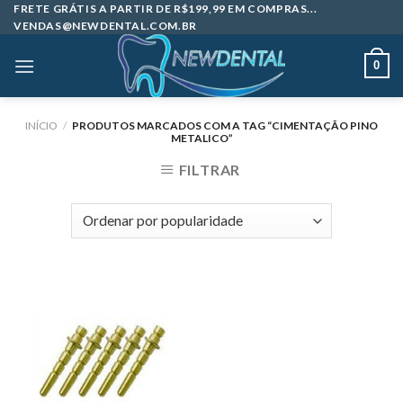
Skip
FRETE GRÁTIS A PARTIR DE R$199,99 EM COMPRAS...
VENDAS@NEWDENTAL.COM.BR
to
content
0
INÍCIO
/
PRODUTOS MARCADOS COM A TAG “CIMENTAÇÃO PINO
METALICO”
FILTRAR