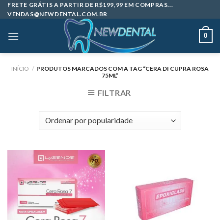
Skip
FRETE GRÁTIS A PARTIR DE R$199,99 EM COMPRAS...
VENDAS@NEWDENTAL.COM.BR
to
content
0
INÍCIO
/
PRODUTOS MARCADOS COM A TAG “CERA DI CUPRA ROSA
75ML”
FILTRAR