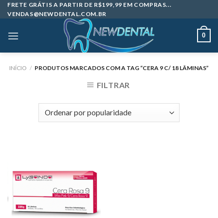
Skip
FRETE GRÁTIS A PARTIR DE R$199,99 EM COMPRAS...
VENDAS@NEWDENTAL.COM.BR
to
content
0
INÍCIO
/
PRODUTOS MARCADOS COM A TAG “CERA 9 C/ 18 LÂMINAS”
FILTRAR