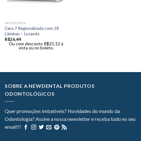
ORTODONTIA
Cera 7 Regionalizada com 18
Lâminas – Lysanda
R$
26,44
Ou com desconto
R$
25,12
à
vista ou no boleto.
SOBRE A NEWDENTAL PRODUTOS
ODONTOLÓGICOS
Quer promoções imbatíveis? Novidades do mundo da
Odontologia? Assine a nossa newsletter e receba tudo no seu
email!!!