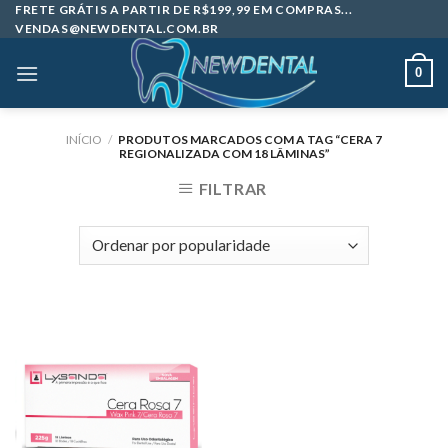
Skip
FRETE GRÁTIS A PARTIR DE R$199,99 EM COMPRAS...
VENDAS@NEWDENTAL.COM.BR
to
content
0
INÍCIO
/
PRODUTOS MARCADOS COM A TAG “CERA 7
REGIONALIZADA COM 18 LÂMINAS”
FILTRAR