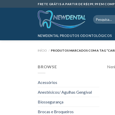
Skip
FRETE GRÁTIS A PARTIR DE R$199,99 EM CO
to
content
Pesquisar
por:
NEWDENTAL PRODUTOS ODONTOLÓGICOS
INÍCIO
/
PRODUTOS MARCADOS COM A TAG “CARRI
BROWSE
Nenh
Acessórios
Anestésicos/ Agulhas Gengival
Biossegurança
Brocas e Broqueiros