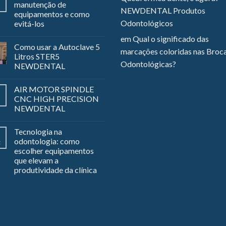
manutenção de
NEWDENTAL Produtos
equipamentos e como
Odontológicos
evitá-los
em
Qual o significado das
Como usar a Autoclave 5
marcações coloridas nas Broc
Litros STER5
Odontológicas?
NEWDENTAL
AIR MOTOR SPINDLE
CNC HIGH PRECISION
NEWDENTAL
Tecnologia na
odontologia: como
z
escolher equipamentos
que elevam a
produtividade da clínica