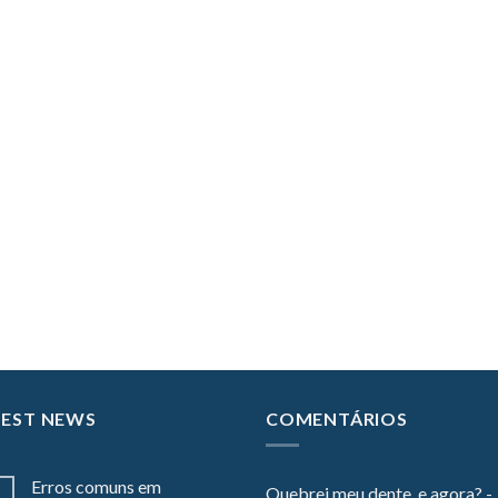
TEST NEWS
COMENTÁRIOS
Erros comuns em
Quebrei meu dente, e agora? -