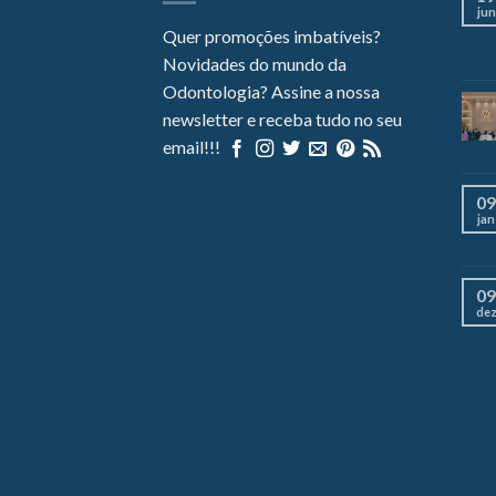
jun
Quer promoções imbatíveis?
Novidades do mundo da
Odontologia? Assine a nossa
newsletter e receba tudo no seu
email!!!
09
jan
09
de