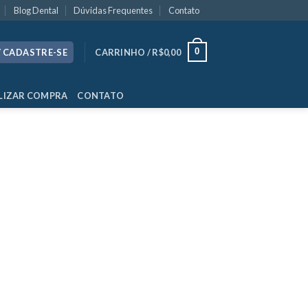
Blog Dental
Dúvidas Frequentes
Contato
0
/ CADASTRE-SE
CARRINHO /
R$
0,00
LIZAR COMPRA
CONTATO