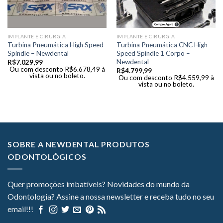
IMPLANTE E CIRURGIA
IMPLANTE E CIRURGIA
Turbina Pneumática High Speed
Turbina Pneumática CNC High
Spindle – Newdental
Speed Spindle 1 Corpo –
Newdental
R$
7.029,99
Ou com desconto
R$
6.678,49
à
R$
4.799,99
vista ou no boleto.
Ou com desconto
R$
4.559,99
à
vista ou no boleto.
SOBRE A NEWDENTAL PRODUTOS
ODONTOLÓGICOS
Quer promoções imbatíveis? Novidades do mundo da
Odontologia? Assine a nossa newsletter e receba tudo no seu
email!!!