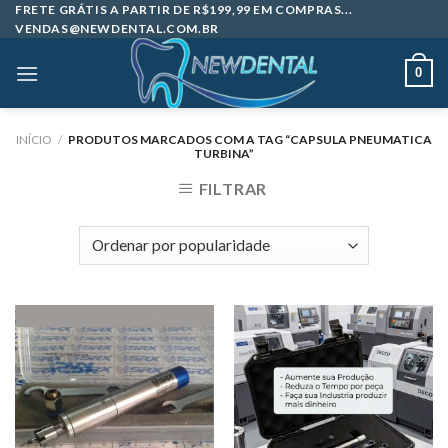
Skip
FRETE GRÁTIS A PARTIR DE R$199,99 EM COMPRAS...
VENDAS@NEWDENTAL.COM.BR
to
content
0
INÍCIO
/
PRODUTOS MARCADOS COM A TAG “CAPSULA PNEUMATICA
TURBINA”
FILTRAR