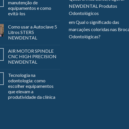
manutenção de
NEWDENTAL Produtos
equipamentos e como
Odontológicos
evitá-los
em
Qual o significado das
Como usar a Autoclave 5
marcações coloridas nas Broc
Litros STER5
Odontológicas?
NEWDENTAL
AIR MOTOR SPINDLE
CNC HIGH PRECISION
NEWDENTAL
Tecnologia na
odontologia: como
z
escolher equipamentos
que elevam a
produtividade da clínica