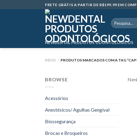
Skip
FRETE GRÁTIS A PARTIR DE R$199,99 EM CO
to
content
Pesquisar
por:
NEWDENTAL PRODUTOS ODONTOLÓGICOS
INÍCIO
/
PRODUTOS MARCADOS COM A TAG “CAPS
BROWSE
Nenh
Acessórios
Anestésicos/ Agulhas Gengival
Biossegurança
Brocas e Broqueiros