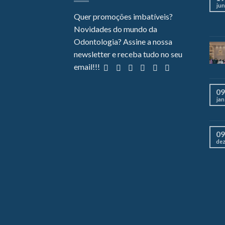
jun
Quer promoções imbatíveis?
Novidades do mundo da
Odontologia? Assine a nossa
newsletter e receba tudo no seu
email!!!
09
jan
09
de