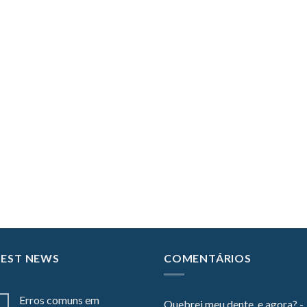
TEST NEWS
COMENTÁRIOS
Erros comuns em
Quebrei meu dente, e agora? -