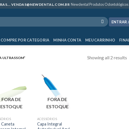
Newdental Produtos Odontológicos
MPRAS... VENDAS@NEWDENTAL.COM.BR
ENTRAR 
COMPRE POR CATEGORIA
MINHA CONTA
MEU CARRINHO
FINA
Showing all 2 results
A ULTRASSOM”
FORA DE
FORA DE
ESTOQUE
ESTOQUE
SÓRIOS
ACESSÓRIOS
 Caneta
Capa Integral