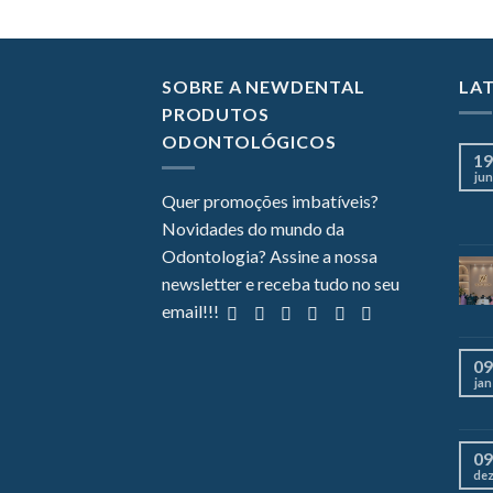
SOBRE A NEWDENTAL
LA
PRODUTOS
ODONTOLÓGICOS
19
jun
Quer promoções imbatíveis?
Novidades do mundo da
Odontologia? Assine a nossa
newsletter e receba tudo no seu
email!!!
09
jan
09
de