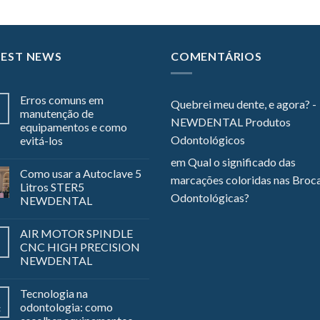
TEST NEWS
COMENTÁRIOS
Erros comuns em
Quebrei meu dente, e agora? -
manutenção de
NEWDENTAL Produtos
equipamentos e como
Odontológicos
evitá-los
em
Qual o significado das
Como usar a Autoclave 5
marcações coloridas nas Broc
Litros STER5
Odontológicas?
NEWDENTAL
AIR MOTOR SPINDLE
CNC HIGH PRECISION
NEWDENTAL
Tecnologia na
odontologia: como
z