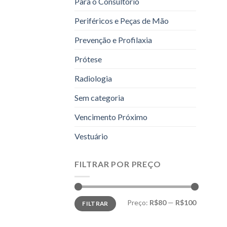
Para o Consultório
Periféricos e Peças de Mão
Prevenção e Profilaxia
Prótese
Radiologia
Sem categoria
Vencimento Próximo
Vestuário
FILTRAR POR PREÇO
Preço
Preço
Preço:
R$80
—
R$100
FILTRAR
mínimo
máximo