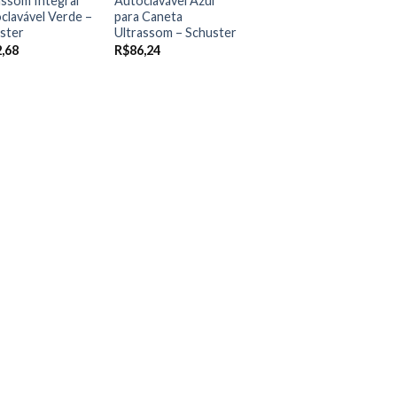
assom Integral
Autoclavável Azul
clavável Verde –
para Caneta
ster
Ultrassom – Schuster
,68
R$
86,24