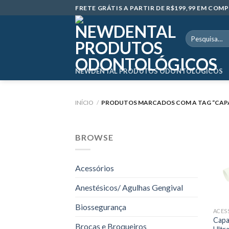
Skip
FRETE GRÁTIS A PARTIR DE R$199,99 EM CO
to
content
Pesquisar
por:
NEWDENTAL PRODUTOS ODONTOLÓGICOS
INÍCIO
/
PRODUTOS MARCADOS COM A TAG “CAP
BROWSE
Acessórios
Anestésicos/ Agulhas Gengival
Biossegurança
ACES
Capa
Brocas e Broqueiros