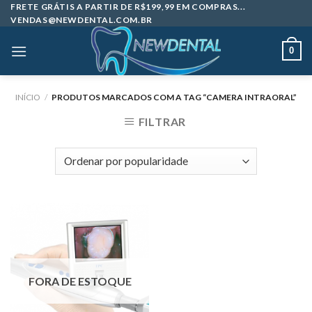
Skip
FRETE GRÁTIS A PARTIR DE R$199,99 EM COMPRAS...
VENDAS@NEWDENTAL.COM.BR
to
content
0
INÍCIO
/
PRODUTOS MARCADOS COM A TAG “CAMERA INTRAORAL”
FILTRAR
FORA DE ESTOQUE