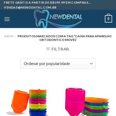
Skip
FRETE GRÁTIS A PARTIR DE R$199,99 EM COMPRAS...
VENDAS@NEWDENTAL.COM.BR
to
content
0
INÍCIO
/
PRODUTOS MARCADOS COM A TAG “CAIXA PARA APARELHO
ORTODONTICO MOVEL”
FILTRAR