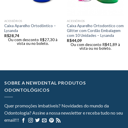
ACESSÓRIOS
ACESSÓRIOS
Caixa Aparelho Ortodôntico –
Caixa Aparelho Ortodontico com
Lysanda
Glitter com Cordão Embalagem
com 10 Unidades – Lysanda
R$
28,74
Ou com desconto
R$
27,30
à
R$
44,09
vista ou no boleto.
Ou com desconto
R$
41,89
à
vista ou no boleto.
SOBRE A NEWDENTAL PRODUTOS
ODONTOLÓGICOS
Quer promoções imbatíveis? Novidades do mundo da
Odontologia? Assine a nossa newsletter e receba tudo no seu
email!!!